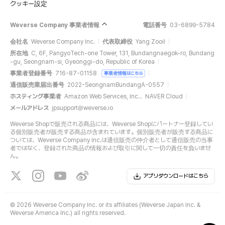
クッキー設定
Weverse Company 事業者情報
電話番号
03-6899-5784
会社名
Weverse Company Inc.
代表取締役
Yang Zooil
所在地
C, 6F, PangyoTech-one Tower, 131, Bundangnaegok-ro, Bundang
-gu, Seongnam-si, Gyeonggi-do, Republic of Korea
事業者登録番号
716-87-01158
事業者情報はこちら
通信販売業届出番号
2022-SeongnamBundangA-0557
ホスティング事業者
Amazon Web Services, Inc.、NAVER Cloud
メールアドレス
jpsupport@weverse.io
Weverse Shopで販売される商品には、Weverse Shopにパートナー登録してい
る個別販売者が販売する商品が含まれています。個別販売者が販売する商品に
ついては、Weverse Company Inc.は通信販売の仲介者として通信販売の当事
者ではなく、登録された商品の情報および取引に関して一切の責任を負いませ
ん。
アプリダウンロードはこちら
©
2026 Weverse Company Inc. or its affiliates (Weverse Japan Inc. &
Weverse America Inc.) all rights reserved.