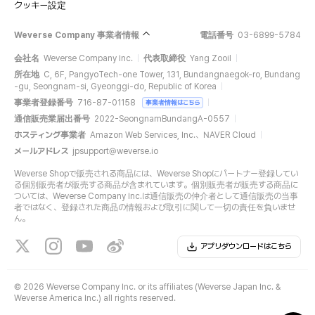
クッキー設定
Weverse Company 事業者情報
電話番号
03-6899-5784
会社名
Weverse Company Inc.
代表取締役
Yang Zooil
所在地
C, 6F, PangyoTech-one Tower, 131, Bundangnaegok-ro, Bundang
-gu, Seongnam-si, Gyeonggi-do, Republic of Korea
事業者登録番号
716-87-01158
事業者情報はこちら
通信販売業届出番号
2022-SeongnamBundangA-0557
ホスティング事業者
Amazon Web Services, Inc.、NAVER Cloud
メールアドレス
jpsupport@weverse.io
Weverse Shopで販売される商品には、Weverse Shopにパートナー登録してい
る個別販売者が販売する商品が含まれています。個別販売者が販売する商品に
ついては、Weverse Company Inc.は通信販売の仲介者として通信販売の当事
者ではなく、登録された商品の情報および取引に関して一切の責任を負いませ
ん。
アプリダウンロードはこちら
©
2026 Weverse Company Inc. or its affiliates (Weverse Japan Inc. &
Weverse America Inc.) all rights reserved.