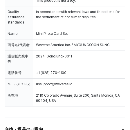
This product is not a toy.
Quality
In accordance with relevant laws and the criteria for
assurance
the settlement of consumer disputes
standards
Name
Mini Photo Card Set
商号名/代表者
Weverse America Inc. / MYOUNGSOON SUNG
通信販売業申
2024-Gongjung-0011
告
電話番号
+1 (628) 270-1100
メールアドレス
ussupport@weverse.io
所在地
2110 Colorado Avenue, Suite 200, Santa Monica, CA
90404, USA
交換・返品のご案内