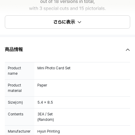
さらに表示
商品情報
Product
Mini Photo Card Set
name
Product
Paper
material
Size(cm)
5.4 x 8.5
Contents
3EA / Set
(Random)
Manufacturer
Hyun Printing