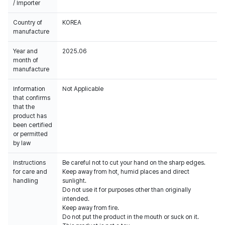
/ Importer
Country of
KOREA
manufacture
Year and
2025.06
month of
manufacture
Information
Not Applicable
that confirms
that the
product has
been certified
or permitted
by law
Instructions
Be careful not to cut your hand on the sharp edges.
for care and
Keep away from hot, humid places and direct
handling
sunlight.
Do not use it for purposes other than originally
intended.
Keep away from fire.
Do not put the product in the mouth or suck on it.