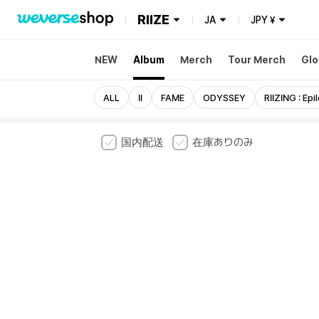
RIIZE
JA
JPY
¥
NEW
Album
Merch
Tour Merch
Glo
ALL
II
FAME
ODYSSEY
RIIZING : Epi
国内配送
在庫ありのみ