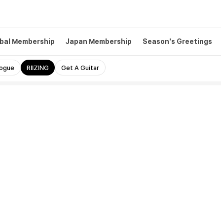
bal Membership
Japan Membership
Season's Greetings
logue
RIIZING
Get A Guitar