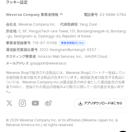
クッキー設定
Weverse Company 事業者情報
電話番号
03-6899-5784
会社名
Weverse Company Inc.
代表取締役
Yang Zooil
所在地
C, 6F, PangyoTech-one Tower, 131, Bundangnaegok-ro, Bundang
-gu, Seongnam-si, Gyeonggi-do, Republic of Korea
事業者登録番号
716-87-01158
事業者情報はこちら
通信販売業届出番号
2022-SeongnamBundangA-0557
ホスティング事業者
Amazon Web Services, Inc.、NAVER Cloud
メールアドレス
jpsupport@weverse.io
Weverse Shopで販売される商品には、Weverse Shopにパートナー登録してい
る個別販売者が販売する商品が含まれています。個別販売者が販売する商品に
ついては、Weverse Company Inc.は通信販売の仲介者として通信販売の当事
者ではなく、登録された商品の情報および取引に関して一切の責任を負いませ
ん。
アプリダウンロードはこちら
©
2026 Weverse Company Inc. or its affiliates (Weverse Japan Inc. &
Weverse America Inc.) all rights reserved.