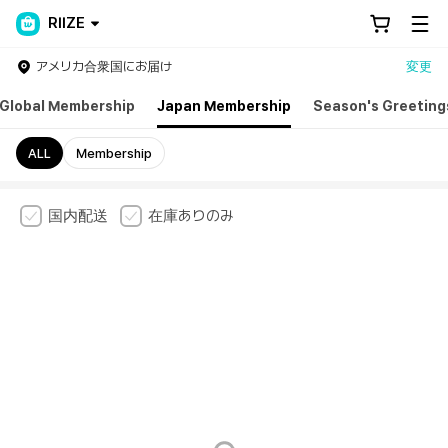
RIIZE
アメリカ合衆国にお届け
変更
Global Membership
Japan Membership
Season's Greeting
ALL
Membership
国内配送
在庫ありのみ