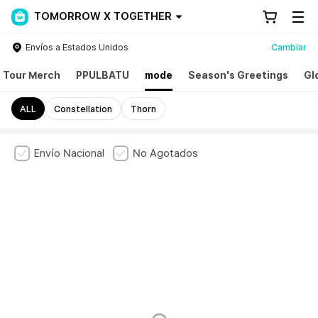
TOMORROW X TOGETHER
Envíos a Estados Unidos
Cambiar
Tour Merch
PPULBATU
mode
Season's Greetings
Gl
ALL
Constellation
Thorn
Envío Nacional
No Agotados