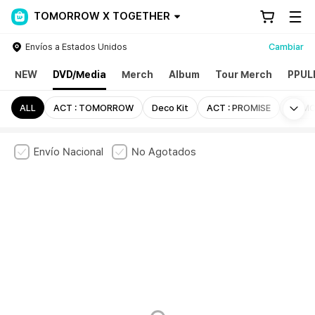
TOMORROW X TOGETHER
Envíos a Estados Unidos
Cambiar
NEW
DVD/Media
Merch
Album
Tour Merch
PPUL
Mo
ALL
ACT : TOMORROW
Deco Kit
ACT : PROMISE
MEMO
Envío Nacional
No Agotados