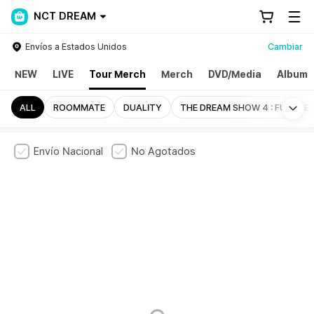
NCT DREAM
Envíos a Estados Unidos
Cambiar
NEW
LIVE
Tour Merch
Merch
DVD/Media
Album
Mo
ALL
ROOMMATE
DUALITY
THE DREAM SHOW 4 : FUTURE 
Envío Nacional
No Agotados