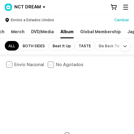
NCT DREAM
Envíos a Estados Unidos
Cambiar
ch
Merch
DVD/Media
Album
Global Membership
Ja
Mo
ALL
BOTH SIDES
Beat It Up
TASTE
Go Back To The Fu
Envío Nacional
No Agotados