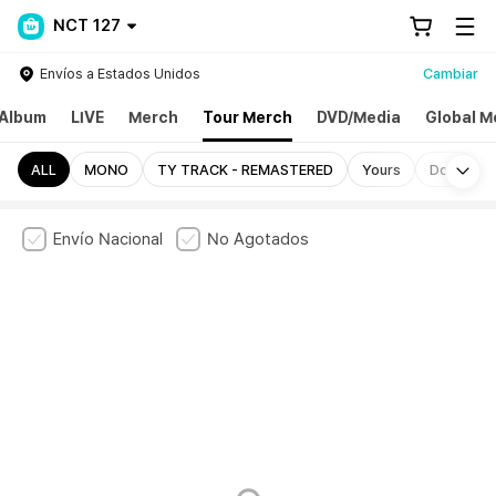
NCT 127
Envíos a Estados Unidos
Cambiar
Album
LIVE
Merch
Tour Merch
DVD/Media
Global M
Mo
ALL
MONO
TY TRACK - REMASTERED
Yours
Door
Envío Nacional
No Agotados