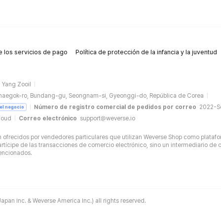
 los servicios de pago
Política de protección de la infancia y la juventud
Yang Zooil
naegok-ro, Bundang-gu, Seongnam-si, Gyeonggi-do, República de Corea
Número de registro comercial de pedidos por correo
2022-
del negocio
loud
Correo electrónico
support@weverse.io
ofrecidos por vendedores particulares que utilizan Weverse Shop como platafo
tícipe de las transacciones de comercio electrónico, sino un intermediario de c
mencionados.
apan Inc. & Weverse America Inc.) all rights reserved.