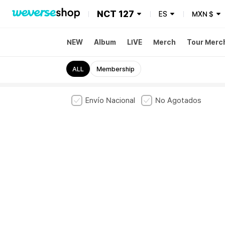
NCT 127
ES
MXN
$
NEW
Album
LIVE
Merch
Tour Merc
ALL
Membership
Envío Nacional
No Agotados