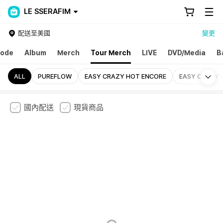
LE SSERAFIM
配送至美國
變更
ode
Album
Merch
Tour Merch
LIVE
DVD/Media
B
Mo
ALL
PUREFLOW
EASY CRAZY HOT ENCORE
EASY CRAZY 
國內配送
現貨商品