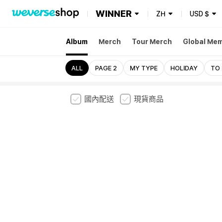
WINNER
ZH
USD
$
Album
Merch
Tour Merch
Global Me
ALL
PAGE 2
MY TYPE
HOLIDAY
TO 
國內配送
現貨商品