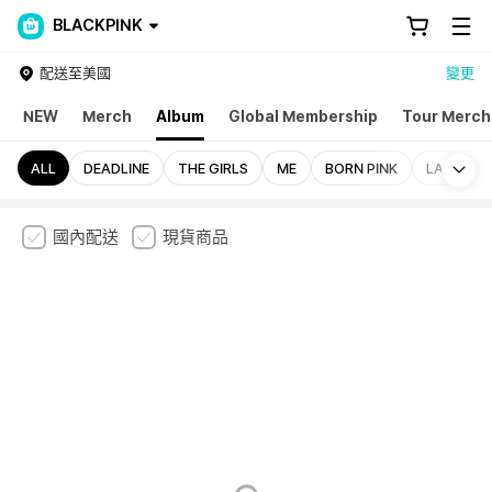
BLACKPINK
配送至美國
變更
NEW
Merch
Album
Global Membership
Tour Merch
Mo
ALL
DEADLINE
THE GIRLS
ME
BORN PINK
LALISA
國內配送
現貨商品