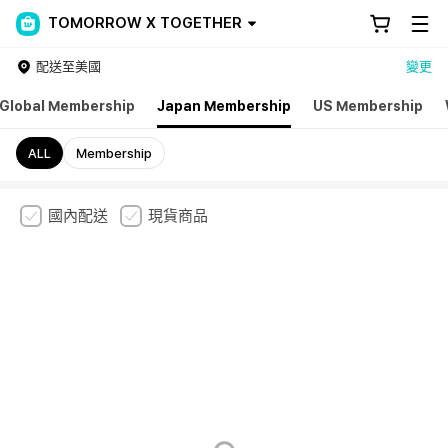
TOMORROW X TOGETHER
配送至美國
變更
Global Membership
Japan Membership
US Membership
ALL
Membership
國內配送
現貨商品