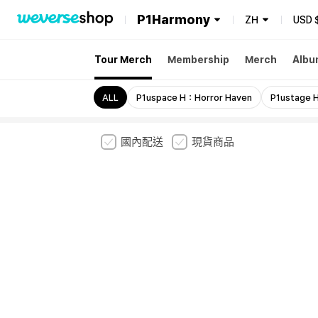
P1Harmony
ZH
USD
Tour Merch
Membership
Merch
Albu
ALL
P1uspace H：Horror Haven
P1ustage 
國內配送
現貨商品