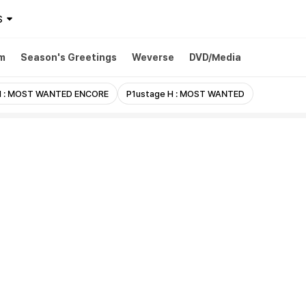
$
m
Season's Greetings
Weverse
DVD/Media
H : MOST WANTED ENCORE
P1ustage H : MOST WANTED