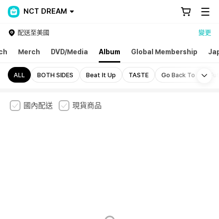
NCT DREAM
配送至美國
變更
ch
Merch
DVD/Media
Album
Global Membership
Ja
Mo
ALL
BOTH SIDES
Beat It Up
TASTE
Go Back To The Fu
國內配送
現貨商品