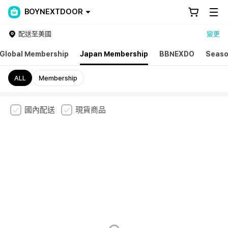
BOYNEXTDOOR
配送至美國
變更
Global Membership
Japan Membership
BBNEXDO
Seaso
ALL
Membership
國內配送
現貨商品