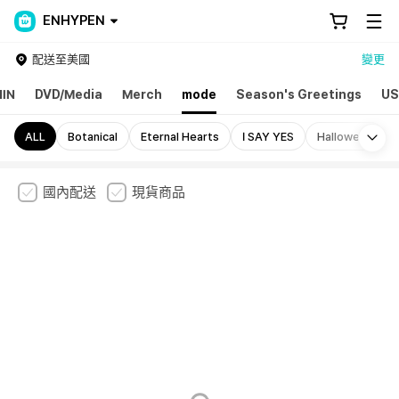
ENHYPEN
配送至美國
變更
IN
DVD/Media
Merch
mode
Season's Greetings
US
Mo
ALL
Botanical
Eternal Hearts
I SAY YES
Halloween
國內配送
現貨商品