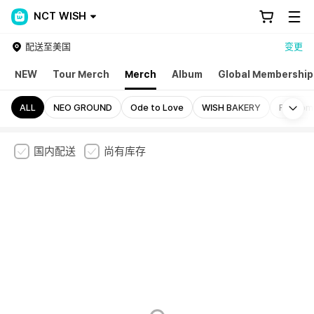
NCT WISH
配送至美国
变更
NEW
Tour Merch
Merch
Album
Global Membership
Mo
ALL
NEO GROUND
Ode to Love
WISH BAKERY
Random 
国内配送
尚有库存