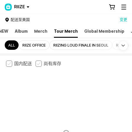
RIIZE
配送至美国
变更
NEW
Album
Merch
Tour Merch
Global Membership
Mo
ALL
RIIZE OFFIICE
RIIZING LOUD FINALE IN SEOUL
RIIZING
国内配送
尚有库存