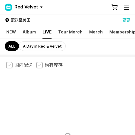
Red Velvet
配送至美国
变更
NEW
Album
LIVE
Tour Merch
Merch
Membershi
ALL
A Day in Red & Velvet
国内配送
尚有库存