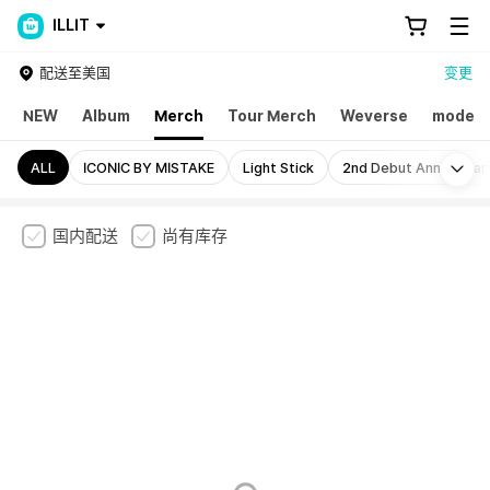
ILLIT
配送至美国
变更
NEW
Album
Merch
Tour Merch
Weverse
mode
Mo
ALL
ICONIC BY MISTAKE
Light Stick
2nd Debut Anniversar
国内配送
尚有库存