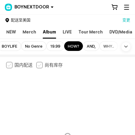
BOYNEXTDOOR
配送至美国
变更
NEW
Merch
Album
LIVE
Tour Merch
DVD/Media
Mo
BOYLIFE
No Genre
19.99
HOW?
AND,
WHY..
国内配送
尚有库存