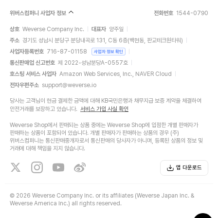
위버스컴퍼니 사업자 정보
전화번호
1544-0790
상호
Weverse Company Inc.
대표자
양주일
주소
경기도 성남시 분당구 분당내곡로 131, C동 6층(백현동, 판교테크원타워)
사업자등록번호
716-87-01158
사업자 정보 확인
통신판매업 신고번호
제 2022-성남분당A-0557호
호스팅 서비스 사업자
Amazon Web Services, Inc., NAVER Cloud
전자우편주소
support@weverse.io
당사는 고객님이 현금 결제한 금액에 대해 KB국민은행과 채무지급 보증 계약을 체결하여
안전거래를 보장하고 있습니다.
서비스 가입 사실 확인
Weverse Shop에서 판매되는 상품 중에는 Weverse Shop에 입점한 개별 판매자가
판매하는 상품이 포함되어 있습니다. 개별 판매자가 판매하는 상품의 경우 (주)
위버스컴퍼니는 통신판매중개자로서 통신판매의 당사자가 아니며, 등록된 상품의 정보 및
거래에 대해 책임을 지지 않습니다.
앱 다운로드
©
2026 Weverse Company Inc. or its affiliates (Weverse Japan Inc. &
Weverse America Inc.) all rights reserved.