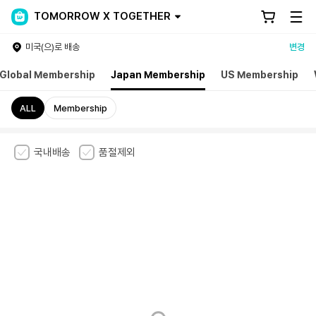
TOMORROW X TOGETHER
미국(으)로 배송
변경
Global Membership
Japan Membership
US Membership
ALL
Membership
국내배송
품절제외