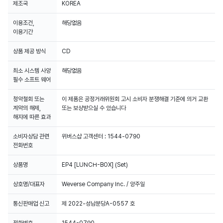
제조국
KOREA
이용조건,
해당없음
이용기간
상품 제공 방식
CD
최소 시스템 사양
해당없음
필수 소프트 웨어
청약철회 또는
이 제품은 공정거래위원회 고시 소비자 분쟁해결 기준에 의거 교환
계약의 해제,
또는 보상받으실 수 있습니다
해지에 따른 효과
소비자상담 관련
위버스샵 고객센터 : 1544-0790
전화번호
상품명
EP4 [LUNCH-BOX] (Set)
상호명/대표자
Weverse Company Inc. / 양주일
통신판매업 신고
제 2022-성남분당A-0557 호