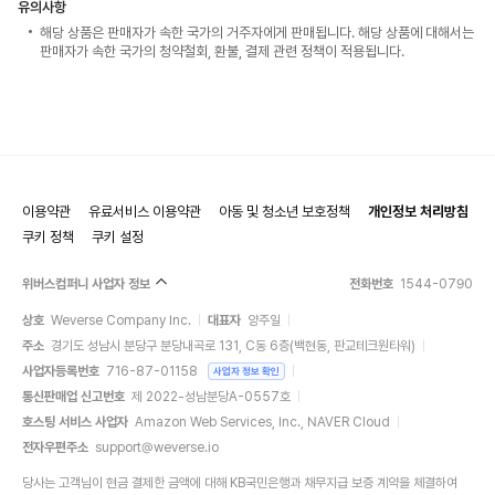
유의사항
해당 상품은 판매자가 속한 국가의 거주자에게 판매됩니다. 해당 상품에 대해서는
판매자가 속한 국가의 청약철회, 환불, 결제 관련 정책이 적용됩니다.
이용약관
유료서비스 이용약관
아동 및 청소년 보호정책
개인정보 처리방침
쿠키 정책
쿠키 설정
위버스컴퍼니 사업자 정보
전화번호
1544-0790
상호
Weverse Company Inc.
대표자
양주일
주소
경기도 성남시 분당구 분당내곡로 131, C동 6층(백현동, 판교테크원타워)
사업자등록번호
716-87-01158
사업자 정보 확인
통신판매업 신고번호
제 2022-성남분당A-0557호
호스팅 서비스 사업자
Amazon Web Services, Inc., NAVER Cloud
전자우편주소
support@weverse.io
당사는 고객님이 현금 결제한 금액에 대해 KB국민은행과 채무지급 보증 계약을 체결하여