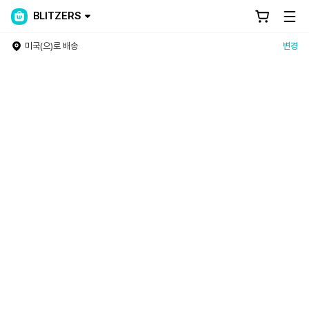
BLITZERS
미국(으)로 배송
변경
Weverse Shop - All Things for Fans!
전 세계 모든 팬들을 위한 No.1 Official Merch Store! 글