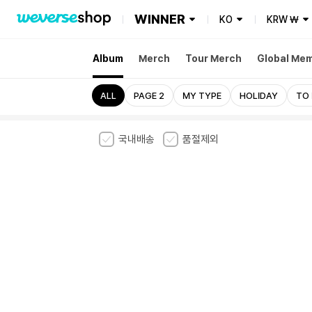
WINNER
KO
KRW
₩
Album
Merch
Tour Merch
Global Me
ALL
PAGE 2
MY TYPE
HOLIDAY
TO 
국내배송
품절제외