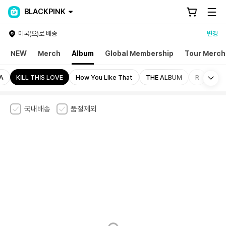
BLACKPINK
미국(으)로 배송
변경
NEW
Merch
Album
Global Membership
Tour Merch
Mo
A
KILL THIS LOVE
How You Like That
THE ALBUM
R
국내배송
품절제외