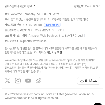
위버스컴퍼니 사업자 정보
전화번호
1544-0790
상호
Weverse Company Inc.
대표자
양주일
주소
경기도 성남시 분당구 분당내곡로 131, C동 6층(백현동, 판교테크원타워)
사업자등록번호
716-87-01158
사업자 정보 확인
통신판매업 신고번호
제 2022-성남분당A-0557호
호스팅 서비스 사업자
Amazon Web Services, Inc., NAVER Cloud
전자우편주소
support@weverse.io
당사는 고객님이 현금 결제한 금액에 대해 KB국민은행과 채무지급 보증 계약을 체결하여
안전거래를 보장하고 있습니다.
서비스 가입 사실 확인
Weverse Shop에서 판매되는 상품 중에는 Weverse Shop에 입점한 개별 판매자가
판매하는 상품이 포함되어 있습니다. 개별 판매자가 판매하는 상품의 경우 (주)
위버스컴퍼니는 통신판매중개자로서 통신판매의 당사자가 아니며, 등록된 상품의 정보 및
거래에 대해 책임을 지지 않습니다.
앱 다운로드
©
2026 Weverse Company Inc. or its affiliates (Weverse Japan Inc. &
Weverse America Inc.) all rights reserved.