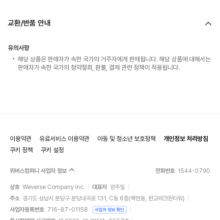
교환/반품 안내
유의사항
해당 상품은 판매자가 속한 국가의 거주자에게 판매됩니다. 해당 상품에 대해서는
판매자가 속한 국가의 청약철회, 환불, 결제 관련 정책이 적용됩니다.
이용약관
유료서비스 이용약관
아동 및 청소년 보호정책
개인정보 처리방침
쿠키 정책
쿠키 설정
위버스컴퍼니 사업자 정보
전화번호
1544-0790
상호
Weverse Company Inc.
대표자
양주일
주소
경기도 성남시 분당구 분당내곡로 131, C동 6층(백현동, 판교테크원타워)
사업자등록번호
716-87-01158
사업자 정보 확인