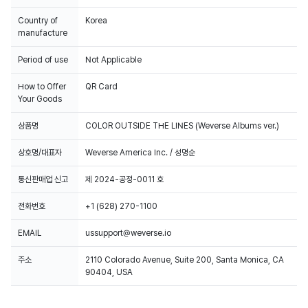
Country of
Korea
manufacture
Period of use
Not Applicable
How to Offer
QR Card
Your Goods
상품명
COLOR OUTSIDE THE LINES (Weverse Albums ver.)
상호명/대표자
Weverse America Inc. / 성명순
통신판매업 신고
제 2024-공정-0011 호
전화번호
+1 (628) 270-1100
EMAIL
ussupport@weverse.io
주소
2110 Colorado Avenue, Suite 200, Santa Monica, CA
90404, USA