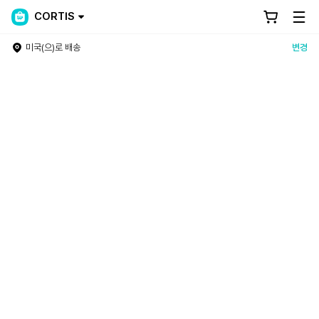
CORTIS
미국(으)로 배송
변경
Weverse Shop - All Things for Fans!
전 세계 모든 팬들을 위한 No.1 Official Merch Store! 글