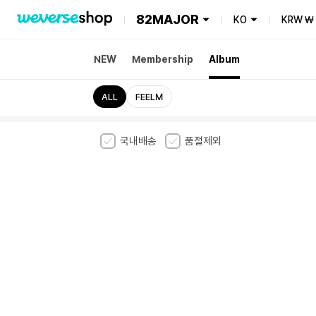
82MAJOR
KO
KRW
₩
NEW
Membership
Album
ALL
FEELM
국내배송
품절제외