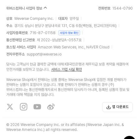
위버스컴퍼니 사업자 정보
전화번호
1544-0790
상호
Weverse Company Inc.
대표자
양주일
주소
경기도 성남시 분당구 분당내곡로 131, C동 6층(백현동, 판교테크원타워)
사업자등록번호
716-87-01158
사업자 정보 확인
통신판매업 신고번호
제 2022-성남분당A-0557호
호스팅 서비스 사업자
Amazon Web Services, Inc., NAVER Cloud
전자우편주소
support@weverse.io
당사는 고객님이 현금 결제한 금액에 대해 KB국민은행과 채무지급 보증 계약을 체결하여
안전거래를 보장하고 있습니다.
서비스 가입 사실 확인
Weverse Shop에서 판매되는 상품 중에는 Weverse Shop에 입점한 개별 판매자가
판매하는 상품이 포함되어 있습니다. 개별 판매자가 판매하는 상품의 경우 (주)
위버스컴퍼니는 통신판매중개자로서 통신판매의 당사자가 아니며, 등록된 상품의 정보 및
거래에 대해 책임을 지지 않습니다.
앱 다운로드
©
2026 Weverse Company Inc. or its affiliates (Weverse Japan Inc. &
Weverse America Inc.) all rights reserved.