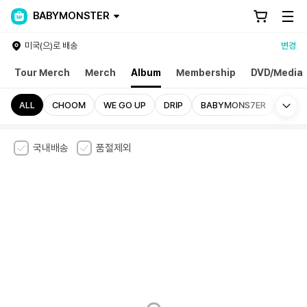
BABYMONSTER
미국(으)로 배송
변경
Tour Merch
Merch
Album
Membership
DVD/Media
Mo
ALL
CHOOM
WE GO UP
DRIP
BABYMONS7ER
국내배송
품절제외