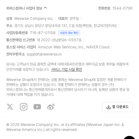
위버스컴퍼니 사업자 정보
전화번호
1544-0790
상호
Weverse Company Inc.
대표자
양주일
주소
경기도 성남시 분당구 분당내곡로 131, C동 6층(백현동, 판교테크원타워)
사업자등록번호
716-87-01158
사업자 정보 확인
통신판매업 신고번호
제 2022-성남분당A-0557호
호스팅 서비스 사업자
Amazon Web Services, Inc., NAVER Cloud
전자우편주소
support@weverse.io
당사는 고객님이 현금 결제한 금액에 대해 KB국민은행과 채무지급 보증 계약을 체결하여
안전거래를 보장하고 있습니다.
서비스 가입 사실 확인
Weverse Shop에서 판매되는 상품 중에는 Weverse Shop에 입점한 개별 판매자가
판매하는 상품이 포함되어 있습니다. 개별 판매자가 판매하는 상품의 경우 (주)
위버스컴퍼니는 통신판매중개자로서 통신판매의 당사자가 아니며, 등록된 상품의 정보 및
거래에 대해 책임을 지지 않습니다.
앱 다운로드
©
2026 Weverse Company Inc. or its affiliates (Weverse Japan Inc. &
Weverse America Inc.) all rights reserved.