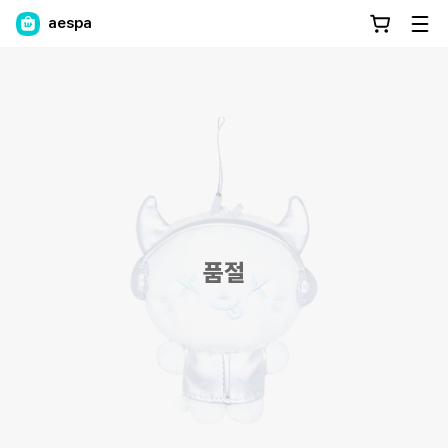
aespa
품절