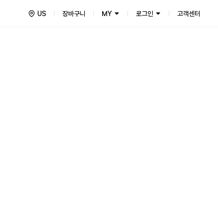
US
장바구니
MY
로그인
고객센터
Things for Fans!
fficial Merch Store! 글로벌 공식 팬클럽 멤버십부터 위버스샵 단