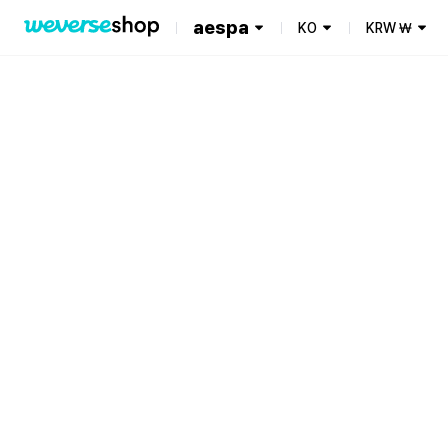
aespa
KO
KRW
₩