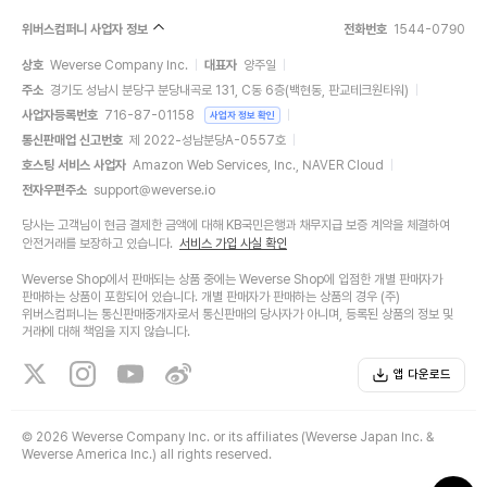
위버스컴퍼니 사업자 정보
전화번호
1544-0790
상호
Weverse Company Inc.
대표자
양주일
주소
경기도 성남시 분당구 분당내곡로 131, C동 6층(백현동, 판교테크원타워)
사업자등록번호
716-87-01158
사업자 정보 확인
통신판매업 신고번호
제 2022-성남분당A-0557호
호스팅 서비스 사업자
Amazon Web Services, Inc., NAVER Cloud
전자우편주소
support@weverse.io
당사는 고객님이 현금 결제한 금액에 대해 KB국민은행과 채무지급 보증 계약을 체결하여
안전거래를 보장하고 있습니다.
서비스 가입 사실 확인
Weverse Shop에서 판매되는 상품 중에는 Weverse Shop에 입점한 개별 판매자가
판매하는 상품이 포함되어 있습니다. 개별 판매자가 판매하는 상품의 경우 (주)
위버스컴퍼니는 통신판매중개자로서 통신판매의 당사자가 아니며, 등록된 상품의 정보 및
거래에 대해 책임을 지지 않습니다.
앱 다운로드
©
2026 Weverse Company Inc. or its affiliates (Weverse Japan Inc. &
Weverse America Inc.) all rights reserved.