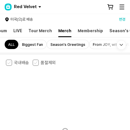
Red Velvet
미국(으)로 배송
변경
bum
LIVE
Tour Merch
Merch
Membership
Season's 
Mo
ALL
Biggest Fan
Season's Greetings
From JOY, with LOVE
국내배송
품절제외