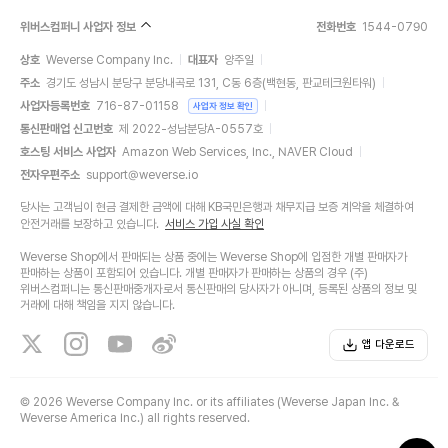
위버스컴퍼니 사업자 정보
전화번호
1544-0790
상호
Weverse Company Inc.
대표자
양주일
주소
경기도 성남시 분당구 분당내곡로 131, C동 6층(백현동, 판교테크원타워)
사업자등록번호
716-87-01158
사업자 정보 확인
통신판매업 신고번호
제 2022-성남분당A-0557호
호스팅 서비스 사업자
Amazon Web Services, Inc., NAVER Cloud
전자우편주소
support@weverse.io
당사는 고객님이 현금 결제한 금액에 대해 KB국민은행과 채무지급 보증 계약을 체결하여
안전거래를 보장하고 있습니다.
서비스 가입 사실 확인
Weverse Shop에서 판매되는 상품 중에는 Weverse Shop에 입점한 개별 판매자가
판매하는 상품이 포함되어 있습니다. 개별 판매자가 판매하는 상품의 경우 (주)
위버스컴퍼니는 통신판매중개자로서 통신판매의 당사자가 아니며, 등록된 상품의 정보 및
거래에 대해 책임을 지지 않습니다.
앱 다운로드
©
2026 Weverse Company Inc. or its affiliates (Weverse Japan Inc. &
Weverse America Inc.) all rights reserved.