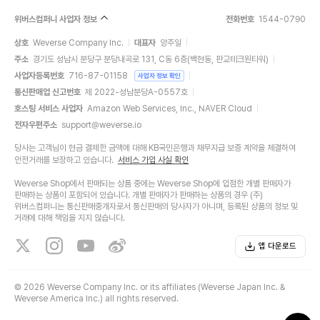
위버스컴퍼니 사업자 정보
전화번호
1544-0790
상호
Weverse Company Inc.
대표자
양주일
주소
경기도 성남시 분당구 분당내곡로 131, C동 6층(백현동, 판교테크원타워)
사업자등록번호
716-87-01158
사업자 정보 확인
통신판매업 신고번호
제 2022-성남분당A-0557호
호스팅 서비스 사업자
Amazon Web Services, Inc., NAVER Cloud
전자우편주소
support@weverse.io
당사는 고객님이 현금 결제한 금액에 대해 KB국민은행과 채무지급 보증 계약을 체결하여
안전거래를 보장하고 있습니다.
서비스 가입 사실 확인
Weverse Shop에서 판매되는 상품 중에는 Weverse Shop에 입점한 개별 판매자가
판매하는 상품이 포함되어 있습니다. 개별 판매자가 판매하는 상품의 경우 (주)
위버스컴퍼니는 통신판매중개자로서 통신판매의 당사자가 아니며, 등록된 상품의 정보 및
거래에 대해 책임을 지지 않습니다.
앱 다운로드
©
2026 Weverse Company Inc. or its affiliates (Weverse Japan Inc. &
Weverse America Inc.) all rights reserved.