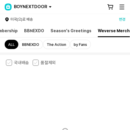
BOYNEXTDOOR
미국(으)로 배송
변경
mbership
BBNEXDO
Season's Greetings
Weverse Merch
ALL
BBNEXDO
The Action
by Fans
국내배송
품절제외