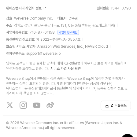
위버스컴퍼니 사업자 정보
전화번호
1544-0790
상호
Weverse Company Inc.
대표자
양주일
주소
경기도 성남시 분당구 분당내곡로 131, C동 6층(백현동, 판교테크원타워)
사업자등록번호
716-87-01158
사업자 정보 확인
통신판매업 신고번호
제 2022-성남분당A-0557호
호스팅 서비스 사업자
Amazon Web Services, Inc., NAVER Cloud
전자우편주소
support@weverse.io
당사는 고객님이 현금 결제한 금액에 대해 KB국민은행과 채무지급 보증 계약을 체결하여
안전거래를 보장하고 있습니다.
서비스 가입 사실 확인
Weverse Shop에서 판매되는 상품 중에는 Weverse Shop에 입점한 개별 판매자가
판매하는 상품이 포함되어 있습니다. 개별 판매자가 판매하는 상품의 경우 (주)
위버스컴퍼니는 통신판매중개자로서 통신판매의 당사자가 아니며, 등록된 상품의 정보 및
거래에 대해 책임을 지지 않습니다.
앱 다운로드
©
2026 Weverse Company Inc. or its affiliates (Weverse Japan Inc. &
Weverse America Inc.) all rights reserved.