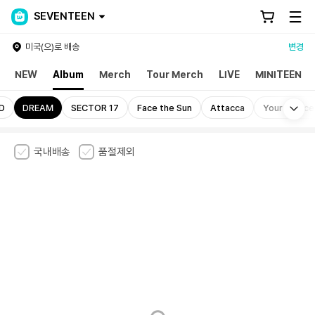
SEVENTEEN
미국(으)로 배송
변경
NEW
Album
Merch
Tour Merch
LIVE
MINITEEN
Mo
D
DREAM
SECTOR 17
Face the Sun
Attacca
Your Choice
국내배송
품절제외