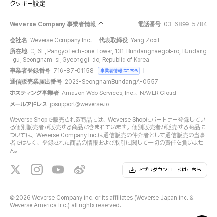
クッキー設定
Weverse Company 事業者情報
電話番号
03-6899-5784
会社名
Weverse Company Inc.
代表取締役
Yang Zooil
所在地
C, 6F, PangyoTech-one Tower, 131, Bundangnaegok-ro, Bundang
-gu, Seongnam-si, Gyeonggi-do, Republic of Korea
事業者登録番号
716-87-01158
事業者情報はこちら
通信販売業届出番号
2022-SeongnamBundangA-0557
ホスティング事業者
Amazon Web Services, Inc.、NAVER Cloud
メールアドレス
jpsupport@weverse.io
Weverse Shopで販売される商品には、Weverse Shopにパートナー登録してい
る個別販売者が販売する商品が含まれています。個別販売者が販売する商品に
ついては、Weverse Company Inc.は通信販売の仲介者として通信販売の当事
者ではなく、登録された商品の情報および取引に関して一切の責任を負いませ
ん。
アプリダウンロードはこちら
©
2026 Weverse Company Inc. or its affiliates (Weverse Japan Inc. &
Weverse America Inc.) all rights reserved.