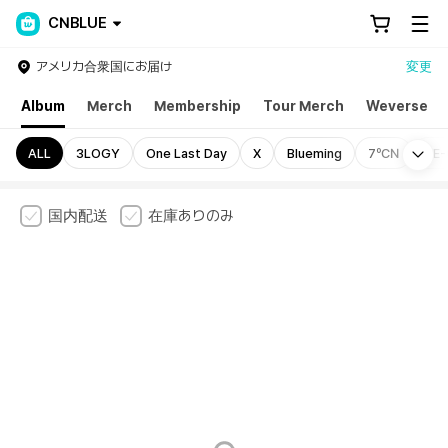
CNBLUE
アメリカ合衆国にお届け
変更
Album
Merch
Membership
Tour Merch
Weverse
Mo
ALL
3LOGY
One Last Day
X
Blueming
7ºCN
RE
国内配送
在庫ありのみ