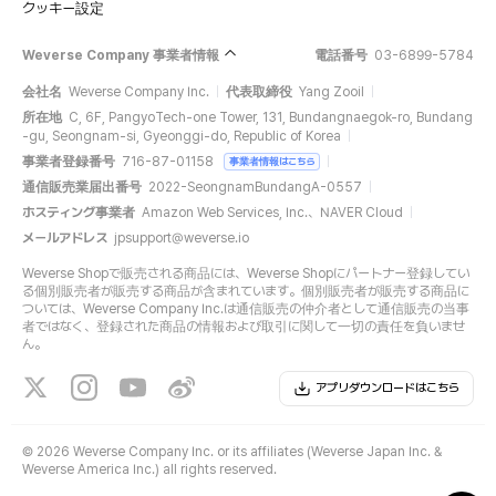
クッキー設定
Weverse Company 事業者情報
電話番号
03-6899-5784
会社名
Weverse Company Inc.
代表取締役
Yang Zooil
所在地
C, 6F, PangyoTech-one Tower, 131, Bundangnaegok-ro, Bundang
-gu, Seongnam-si, Gyeonggi-do, Republic of Korea
事業者登録番号
716-87-01158
事業者情報はこちら
通信販売業届出番号
2022-SeongnamBundangA-0557
ホスティング事業者
Amazon Web Services, Inc.、NAVER Cloud
メールアドレス
jpsupport@weverse.io
Weverse Shopで販売される商品には、Weverse Shopにパートナー登録してい
る個別販売者が販売する商品が含まれています。個別販売者が販売する商品に
ついては、Weverse Company Inc.は通信販売の仲介者として通信販売の当事
者ではなく、登録された商品の情報および取引に関して一切の責任を負いませ
ん。
アプリダウンロードはこちら
©
2026 Weverse Company Inc. or its affiliates (Weverse Japan Inc. &
Weverse America Inc.) all rights reserved.