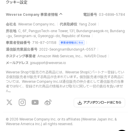
クッキー設定
Weverse Company 事業者情報
電話番号
03-6899-5784
会社名
Weverse Company Inc.
代表取締役
Yang Zooil
所在地
C, 6F, PangyoTech-one Tower, 131, Bundangnaegok-ro, Bundang
-gu, Seongnam-si, Gyeonggi-do, Republic of Korea
事業者登録番号
716-87-01158
事業者情報はこちら
通信販売業届出番号
2022-SeongnamBundangA-0557
ホスティング事業者
Amazon Web Services, Inc.、NAVER Cloud
メールアドレス
jpsupport@weverse.io
Weverse Shopで販売される商品には、Weverse Shopにパートナー登録してい
る個別販売者が販売する商品が含まれています。個別販売者が販売する商品に
ついては、Weverse Company Inc.は通信販売の仲介者として通信販売の当事
者ではなく、登録された商品の情報および取引に関して一切の責任を負いませ
ん。
アプリダウンロードはこちら
©
2026 Weverse Company Inc. or its affiliates (Weverse Japan Inc. &
Weverse America Inc.) all rights reserved.