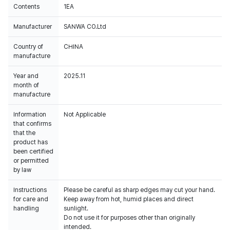
Contents
1EA
Manufacturer
SANWA CO.Ltd
Country of
CHINA
manufacture
Year and
2025.11
month of
manufacture
Information
Not Applicable
that confirms
that the
product has
been certified
or permitted
by law
Instructions
Please be careful as sharp edges may cut your hand.
for care and
Keep away from hot, humid places and direct
handling
sunlight.
Do not use it for purposes other than originally
intended.