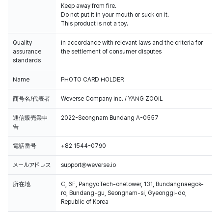
Keep away from fire.
Do not put it in your mouth or suck on it.
This product is not a toy.
Quality
In accordance with relevant laws and the criteria for
assurance
the settlement of consumer disputes
standards
Name
PHOTO CARD HOLDER
商号名/代表者
Weverse Company Inc. / YANG ZOOIL
通信販売業申
2022-Seongnam Bundang A-0557
告
電話番号
+82 1544-0790
メールアドレス
support@weverse.io
所在地
C, 6F, PangyoTech-onetower, 131, Bundangnaegok-
ro, Bundang-gu, Seongnam-si, Gyeonggi-do,
Republic of Korea