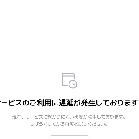
Weverse Shop - All 
世界中のファンのためのNo.1
サービスのご利用に遅延が発生しております
現在、サービスに繋がりにくい状況が発生しております。

しばらくしてから再度お試しください。