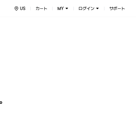
US
カート
MY
ログイン
サポート
Things for Fans!
アーティスト公式グッズストア！グロバール公式ファンクラブのメンバ
。