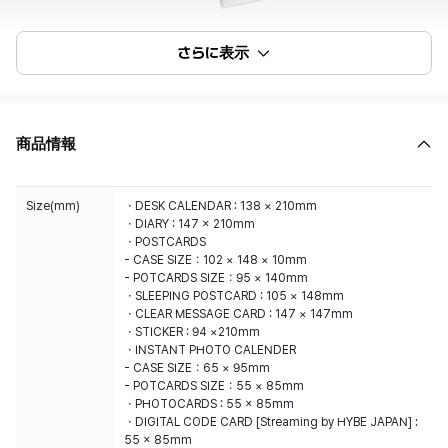
さらに表示
商品情報
Size(mm)
・DESK CALENDAR : 138 × 210mm
・DIARY : 147 x 210mm
・POSTCARDS
- CASE SIZE：102 × 148 × 10mm
- POTCARDS SIZE：95 × 140mm
・SLEEPING POSTCARD : 105 × 148mm
・CLEAR MESSAGE CARD : 147 × 147mm
・STICKER : 94 ×210mm
・INSTANT PHOTO CALENDER
- CASE SIZE：65 × 95mm
- POTCARDS SIZE：55 × 85mm
・PHOTOCARDS : 55 x 85mm
・DIGITAL CODE CARD [Streaming by HYBE JAPAN] :
55 x 85mm