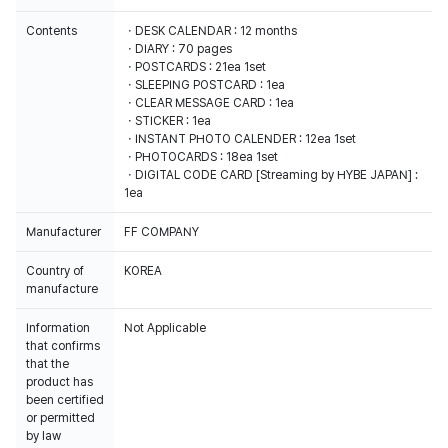
Contents
・DESK CALENDAR : 12 months
・DIARY : 70 pages
・POSTCARDS : 21ea 1set
・SLEEPING POSTCARD : 1ea
・CLEAR MESSAGE CARD : 1ea
・STICKER : 1ea
・INSTANT PHOTO CALENDER : 12ea 1set
・PHOTOCARDS : 18ea 1set
・DIGITAL CODE CARD [Streaming by HYBE JAPAN] :
1ea
Manufacturer
FF COMPANY
Country of
KOREA
manufacture
Information
Not Applicable
that confirms
that the
product has
been certified
or permitted
by law