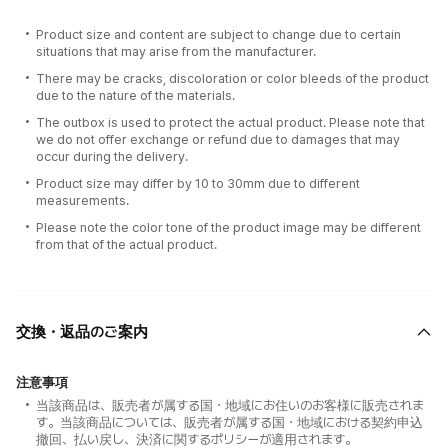
Product size and content are subject to change due to certain
situations that may arise from the manufacturer.
There may be cracks, discoloration or color bleeds of the product
due to the nature of the materials.
The outbox is used to protect the actual product. Please note that
we do not offer exchange or refund due to damages that may
occur during the delivery.
Product size may differ by 10 to 30mm due to different
measurements.
Please note the color tone of the product image may be different
from that of the actual product.
交換・返品のご案内
注意事項
当該商品は、販売者が属する国・地域にお住いのお客様に販売されま
す。当該商品については、販売者が属する国・地域における契約申込
撤回、払い戻し、決済に関するポリシーが適用されます。