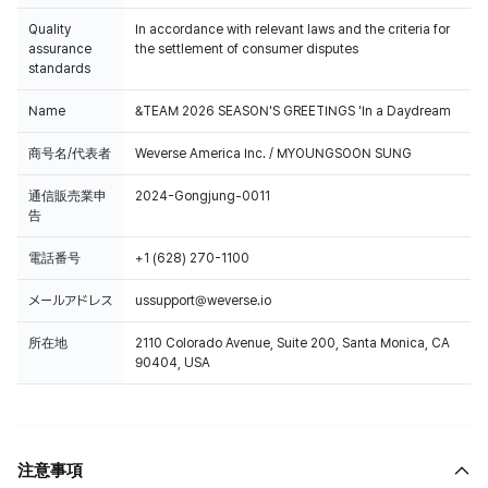
Quality
In accordance with relevant laws and the criteria for
assurance
the settlement of consumer disputes
standards
Name
&TEAM 2026 SEASON'S GREETINGS 'In a Daydream
商号名/代表者
Weverse America Inc. / MYOUNGSOON SUNG
通信販売業申
2024-Gongjung-0011
告
電話番号
+1 (628) 270-1100
メールアドレス
ussupport@weverse.io
所在地
2110 Colorado Avenue, Suite 200, Santa Monica, CA
90404, USA
注意事項