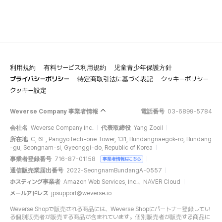
利用規約
有料サービス利用規約
児童青少年保護方針
プライバシーポリシー
特定商取引法に基づく表記
クッキーポリシー
クッキー設定
Weverse Company 事業者情報
電話番号
03-6899-5784
会社名
Weverse Company Inc.
代表取締役
Yang Zooil
所在地
C, 6F, PangyoTech-one Tower, 131, Bundangnaegok-ro, Bundang
-gu, Seongnam-si, Gyeonggi-do, Republic of Korea
事業者登録番号
716-87-01158
事業者情報はこちら
通信販売業届出番号
2022-SeongnamBundangA-0557
ホスティング事業者
Amazon Web Services, Inc.、NAVER Cloud
メールアドレス
jpsupport@weverse.io
Weverse Shopで販売される商品には、Weverse Shopにパートナー登録してい
る個別販売者が販売する商品が含まれています。個別販売者が販売する商品に