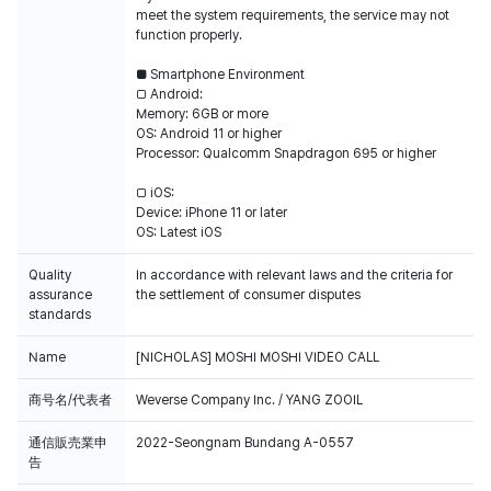
meet the system requirements, the service may not
function properly.
■ Smartphone Environment
□ Android:
Memory: 6GB or more
OS: Android 11 or higher
Processor: Qualcomm Snapdragon 695 or higher
□ iOS:
Device: iPhone 11 or later
OS: Latest iOS
Quality
In accordance with relevant laws and the criteria for
assurance
the settlement of consumer disputes
standards
Name
[NICHOLAS] MOSHI MOSHI VIDEO CALL
商号名/代表者
Weverse Company Inc. / YANG ZOOIL
通信販売業申
2022-Seongnam Bundang A-0557
告