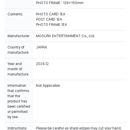
PHOTO FRAME : 126x150mm
Contents
PHOTO CARD 1EA
POST CARD 1EA
PHOTO FRAME 1EA
Manufacturer
MOGURA ENTERTAINMENT Co., Ltd.
Country of
JAPAN
manufacture
Year and
2024.12
month of
manufacture
Information
Not Applicable
that confirms
that the
product has
been certified
or permitted
by law
Instructions
Please be careful as sharp edges may cut your hand.