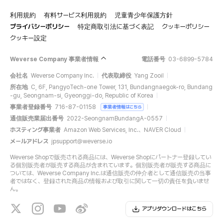
利用規約
有料サービス利用規約
児童青少年保護方針
プライバシーポリシー
特定商取引法に基づく表記
クッキーポリシー
クッキー設定
Weverse Company 事業者情報
電話番号
03-6899-5784
会社名
Weverse Company Inc.
代表取締役
Yang Zooil
所在地
C, 6F, PangyoTech-one Tower, 131, Bundangnaegok-ro, Bundang
-gu, Seongnam-si, Gyeonggi-do, Republic of Korea
事業者登録番号
716-87-01158
事業者情報はこちら
通信販売業届出番号
2022-SeongnamBundangA-0557
ホスティング事業者
Amazon Web Services, Inc.、NAVER Cloud
メールアドレス
jpsupport@weverse.io
Weverse Shopで販売される商品には、Weverse Shopにパートナー登録してい
る個別販売者が販売する商品が含まれています。個別販売者が販売する商品に
ついては、Weverse Company Inc.は通信販売の仲介者として通信販売の当事
者ではなく、登録された商品の情報および取引に関して一切の責任を負いませ
ん。
アプリダウンロードはこちら