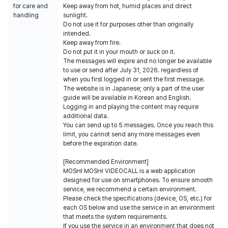
for care and
Keep away from hot, humid places and direct
handling
sunlight.
Do not use it for purposes other than originally
intended.
Keep away from fire.
Do not put it in your mouth or suck on it.
The messages will expire and no longer be available
to use or send after July 31, 2026. regardless of
when you first logged in or sent the first message.
The website is in Japanese; only a part of the user
guide will be available in Korean and English.
Logging in and playing the content may require
additional data.
You can send up to 5 messages. Once you reach this
limit, you cannot send any more messages even
before the expiration date.
[Recommended Environment]
MOSHI MOSHI VIDEOCALL is a web application
designed for use on smartphones. To ensure smooth
service, we recommend a certain environment.
Please check the specifications (device, OS, etc.) for
each OS below and use the service in an environment
that meets the system requirements.
If you use the service in an environment that does not