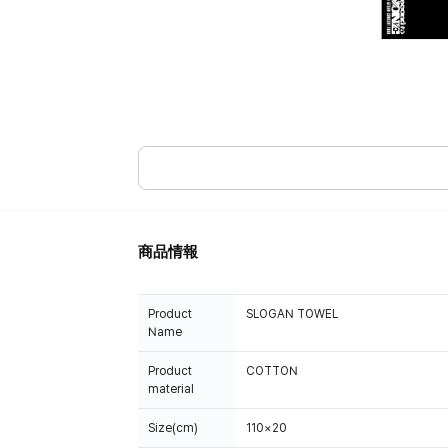
商品情報
Product
SLOGAN TOWEL
Name
Product
COTTON
material
Size(cm)
110×20