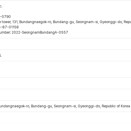
c.
44-0790
ne tower, 131, Bundangnaegok-ro, Bundang-gu, Seongnam-si, Gyeonggi-do, Repu
16-87-01158
ion number: 2022-SeongnamBundangA-0557
L
Bundangnaegok-ro, Bundang-gu, Seongnam-si, Gyeonggi-do, Republic of Korea