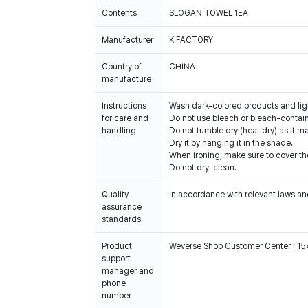
Contents
SLOGAN TOWEL 1EA
Manufacturer
K FACTORY
Country of
CHINA
manufacture
Instructions
Wash dark-colored products and lig
for care and
Do not use bleach or bleach-contai
handling
Do not tumble dry (heat dry) as it 
Dry it by hanging it in the shade.
When ironing, make sure to cover th
Do not dry-clean.
Quality
In accordance with relevant laws and
assurance
standards
Product
Weverse Shop Customer Center : 1
support
manager and
phone
number