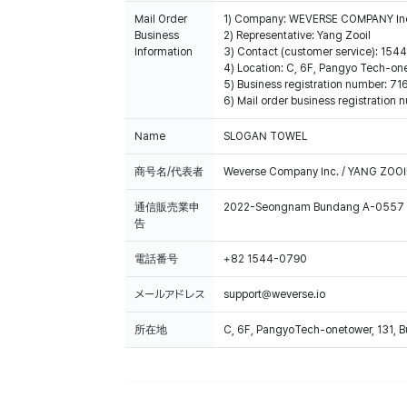
Mail Order
1) Company: WEVERSE COMPANY In
Business
2) Representative: Yang Zooil
Information
3) Contact (customer service): 15
4) Location: C, 6F, Pangyo Tech-o
5) Business registration number: 7
6) Mail order business registrat
Name
SLOGAN TOWEL
商号名/代表者
Weverse Company Inc. / YANG ZOOI
通信販売業申
2022-Seongnam Bundang A-0557
告
電話番号
+82 1544-0790
メールアドレス
support@weverse.io
所在地
C, 6F, PangyoTech-onetower, 131, 