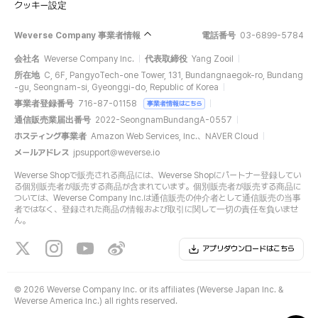
クッキー設定
Weverse Company 事業者情報
電話番号
03-6899-5784
会社名
Weverse Company Inc.
代表取締役
Yang Zooil
所在地
C, 6F, PangyoTech-one Tower, 131, Bundangnaegok-ro, Bundang
-gu, Seongnam-si, Gyeonggi-do, Republic of Korea
事業者登録番号
716-87-01158
事業者情報はこちら
通信販売業届出番号
2022-SeongnamBundangA-0557
ホスティング事業者
Amazon Web Services, Inc.、NAVER Cloud
メールアドレス
jpsupport@weverse.io
Weverse Shopで販売される商品には、Weverse Shopにパートナー登録してい
る個別販売者が販売する商品が含まれています。個別販売者が販売する商品に
ついては、Weverse Company Inc.は通信販売の仲介者として通信販売の当事
者ではなく、登録された商品の情報および取引に関して一切の責任を負いませ
ん。
アプリダウンロードはこちら
©
2026 Weverse Company Inc. or its affiliates (Weverse Japan Inc. &
Weverse America Inc.) all rights reserved.