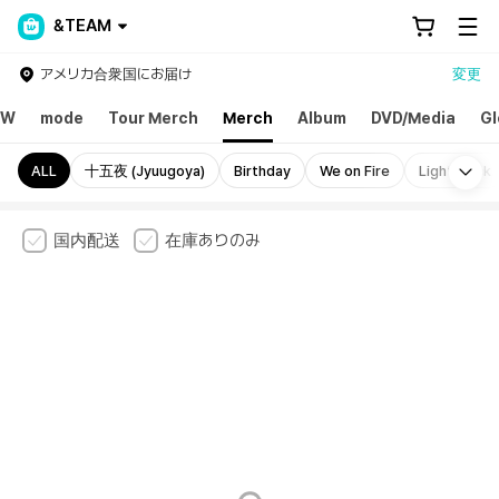
&TEAM
アメリカ合衆国にお届け
変更
EW
mode
Tour Merch
Merch
Album
DVD/Media
Gl
Mo
ALL
十五夜 (Jyuugoya)
Birthday
We on Fire
Light Stick
国内配送
在庫ありのみ