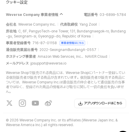
クッキー設定
Weverse Company 事業者情報
電話番号
03-6899-5784
会社名
Weverse Company Inc.
代表取締役
Yang Zooil
所在地
C, 6F, PangyoTech-one Tower, 131, Bundangnaegok-ro, Bundang
-gu, Seongnam-si, Gyeonggi-do, Republic of Korea
事業者登録番号
716-87-01158
事業者情報はこちら
通信販売業届出番号
2022-SeongnamBundangA-0557
ホスティング事業者
Amazon Web Services, Inc.、NAVER Cloud
メールアドレス
jpsupport@weverse.io
Weverse Shopで販売される商品には、Weverse Shopにパートナー登録してい
る個別販売者が販売する商品が含まれています。個別販売者が販売する商品に
ついては、Weverse Company Inc.は通信販売の仲介者として通信販売の当事
者ではなく、登録された商品の情報および取引に関して一切の責任を負いませ
ん。
アプリダウンロードはこちら
©
2026 Weverse Company Inc. or its affiliates (Weverse Japan Inc. &
Weverse America Inc.) all rights reserved.