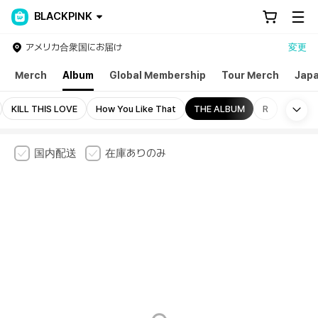
BLACKPINK
アメリカ合衆国にお届け
変更
Merch
Album
Global Membership
Tour Merch
Jap
Mo
KILL THIS LOVE
How You Like That
THE ALBUM
R
国内配送
在庫ありのみ